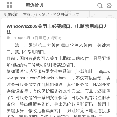
海边拾贝
现在位置：
首页
>
个人笔记
>
拾到贝壳
> 正文
WIndows2008关闭非必要端口、电脑禁用端口方
法
WIndows2008
2019年05月21日
已关闭评论
关
法一、通过第三方关闭端口软件来关闭非关键端
闭
口、禁用不常用端口。
非
目前，国内有很多可以关闭电脑端口的软件，只需要添
必
加相应的端口号就可以封堵某些端口。
要
例如通过“大势至服务器文件被系统”（下载地址：http://w
端
ww.grabsun.com/filebackup.html），不仅可以自动、实
口、
电
时备份服务器文件到其他磁盘、其他服务器、NAS外接
脑
存储设备等，有效保护服务器文件安全。而且，还提供
禁
了针对服务器的一系列安全保障，可以实现导出注册表
用
备份、导出组策略备份、导出系统账号和密码、禁用非
端
关键服务、修改远程桌面端口、只让特定IP地址连接服
口