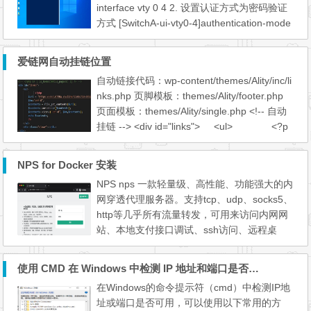
interface vty 0 4 2. 设置认证方式为密码验证
方式 [SwitchA-ui-vty0-4]authentication-mode
password 3. 设置登陆验证的password为明文
密码”huawei” [SwitchA-ui-vty0-4]set authenti
爱链网自动挂链位置
cation password simple huawei 4. 配置登陆
自动链接代码：wp-content/themes/Ality/inc/li
用户的级别为最高级别3(缺省为级别1) [Switc
nks.php 页脚模板：themes/Ality/footer.php
hA-ui-vty0-4]user privilege level 3 5. ...
页面模板：themes/Ality/single.php <!-- 自动
挂链 --> <div id="links"> <ul> <?p
hp $url = "https://asd.0728w.cn/link/link
s?id=29564&url=https://www.haibianshibei.c
NPS for Docker 安装
om/&type=2&css=样式"; $bm="utf-8";
NPS nps 一款轻量级、高性能、功能强大的内
$contents = file_ge...
网穿透代理服务器。支持tcp、udp、socks5、
http等几乎所有流量转发，可用来访问内网网
站、本地支付接口调试、ssh访问、远程桌
面，内网dns解析、内网socks5代理等 ① 搭
建NPS服务端 服务器搭建在拥有公网 ip=150.
使用 CMD 在 Windows 中检测 IP 地址和端口是否通畅
106.195.110 的服务器上。下载配置 nps/con
在Windows的命令提示符（cmd）中检测IP地
f，将配置放在 /opt/nps/conf 目录下，下面我
址或端口是否可用，可以使用以下常用的方
们使用 docker 部署 NPS 服务端： # 创建 /op