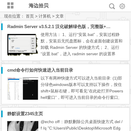
海边拾贝
现在位置：
首页
> 计算机 > 文章
Radmin Server v3.5.2.1 汉化破解绿色版，完整版+精简版【20200924更新】
使用方法： 1、运行“安装.bat”，安装过程静
默，安装后无托盘图标，会在桌面创建设置和
卸载 Radmin Server 的快捷方式； 2、运行
“设置.bat”，进入 radmin server 的设置界
面，点击“使用权限”按钮修改内置账户的密
码。 默认 radmin server 设置： 端口：
cmd命令行如何快速进入当前目录
7899 账号：admin 密码：radmin.
以下有两种快捷方式可以进入当前目录: (1)部
7899 高级用户篇（小白请略过）： 如何修改
分绿色windows版本可以支持以下操作，按住
radmin server 的默认安装设置？比如自定义
shift+鼠标右键，即可看见“在此处打开Powers
默...
hell窗口”，即可进入当前目录的命令行窗口;
(2)直接在目录栏输入“cmd”即可进入命令行窗
口;
静默设置2345主页
@echo off :: 静默删除公共桌面快捷方式 del /
f /q "C:\Users\Public\Desktop\Microsoft Edg