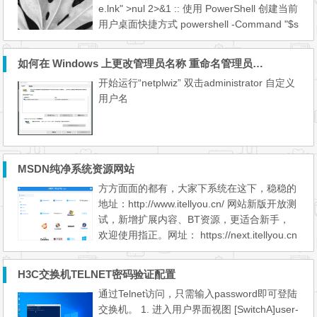
e.lnk" >nul 2>&1 :: 使用 PowerShell 创建当前
用户桌面快捷方式 powershell -Command "$s
=(New-Object -COM WScript.Shell).CreateS
hortcut([Environment]::GetFolderPath('Deskt
如何在 Windows 上更改管理员名称 重命名管理员帐户
op')+'\Microsoft Edge.lnk');$s.TargetPath
开始运行“netplwiz” 双击administrator 自定义
='C:\Program Files (x86)\Microsoft\Edge\App
用户名
lication\msedge.exe';$s.Ar...
MSDN纯净系统资源网站
方方面面的都有，大家下系统在这下，稳稳的
地址：http://www.itellyou.cn/ 网站新版开放测
试，新增扩展内容、BT资源，更适合新手，
欢迎使用指正。网址： https://next.itellyou.cn
H3C交换机TELNET密码验证配置
通过Telnet访问，只需输入password即可登陆
交换机。 1. 进入用户界面视图 [SwitchA]user-