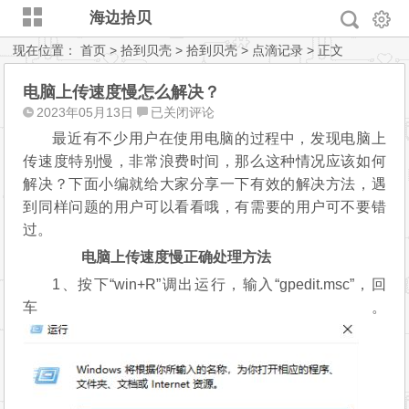
海边拾贝
现在位置：
首页
>
拾到贝壳
>
拾到贝壳
>
点滴记录
> 正文
电脑上传速度慢怎么解决？
电
2023年05月13日
已关闭评论
脑
最近有不少用户在使用电脑的过程中，发现电脑上
上
传速度特别慢，非常浪费时间，那么这种情况应该如何
传
解决？下面小编就给大家分享一下有效的解决方法，遇
速
到同样问题的用户可以看看哦，有需要的用户可不要错
度
过。
慢
怎
电脑上传速度慢正确处理方法
么
1、按下“win+R”调出运行，输入“gpedit.msc”，回
解
车。
决？