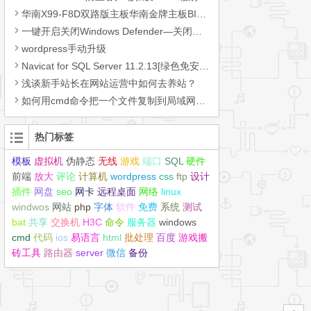
华南X99-F8D双路版主板华南金牌主板BIOS设置通电开机断电开机通电自动开机远程开机教程
一键开启关闭Windows Defender—关闭微软自带杀毒软件–解压密码【1234】
wordpress手动升级
Navicat for SQL Server 11.2.13[绿色免安装]
浅谈新手站长在网站运营中如何去养站？
如何用cmd命令把一个文件复制到局域网上的另一台主机上
热门标签
模板
虚拟机
伪静态
无线
游戏
端口
SQL
硬件
前端
放大
评论
计算机
wordpress
css
ftp
设计
插件
网盘
seo
网卡
远程桌面
网络
linux
windwos
网站
php
字体
软件
免费
系统
测试
bat
共享
交换机
H3C
命令
服务器
windows
cmd
代码
ios
易语言
html
批处理
百度
游戏搬
砖工具
路由器
server
微信
备份