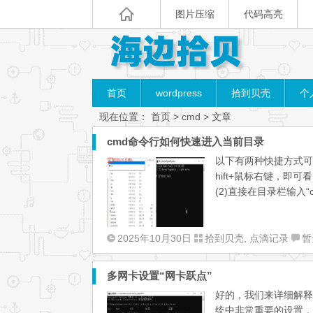
图片压缩
代码高亮
首页
wordpress
拾到贝壳
个
现在位置：
首页
> cmd > 文章
cmd命令行如何快速进入当前目录
以下有两种快捷方式可以
hift+鼠标右键，即可
(2)直接在目录栏输入“
2025年10月30日
拾到贝壳
,
点滴记录
暂
多网卡设置“网卡跃点”
好的，我们来详细解释一
统中非常重要的设置，