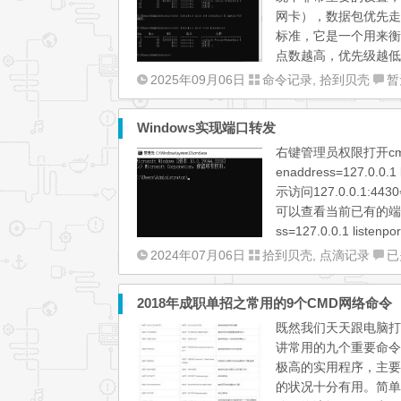
网卡），数据包优先走
标准，它是一个用来衡量
点数越高，优先级越低。
2025年09月06日
命令记录
,
拾到贝壳
暂
Windows实现端口转发
右键管理员权限打开cmd 添加端
enaddress=127.0.0.1 
示访问127.0.0.1:4430会
可以查看当前已有的端口转发的记录。
ss=127.0.0.1 listenpor
Wi
2024年07月06日
拾到贝壳
,
点滴记录
已
实
现
2018年成职单招之常用的9个CMD网络命令
端
既然我们天天跟电脑打
口
讲常用的九个重要命令及
转
极高的实用程序，主要
发
的状况十分有用。简单的