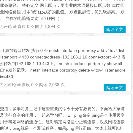
哪条路径。 核心定义 网卡跃点，更专业的术语是接口跃点数 或度量
网络路径“成本”或“优先级”的数值。 跃点数越低，优先级越高。 跃
 当你的电脑需要访问互联网（...
无评论
喜欢 0
阅读 1,994 次
阅读全文
口转发 执行命令 netsh interface portproxy add v4tov4 list
listenport=4430 connectaddress=192.168.1.10 connectport=443 表
转发到192.168.1.10:443上。 netsh interface portproxy show all
 netsh interface portproxy delete v4tov4 listenaddre
t=4430 ...
ndows
关闭评论
喜欢 0
阅读 2,038 次
阅读全文
交道，多学习并且记下这些重要的命令十分有必要的。下面给大家讲
这些命令的作用，一起来学习吧。 1、ping命令 ping是个使用频率
用于确定网络的连通性。这对确定网络是否正确连接，以及网络连接
说，ping就是一个测试程序，如果ping运行正确，大体上就可以排