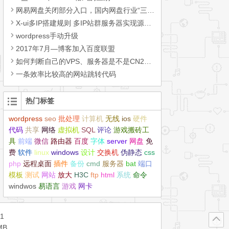
网易网盘关闭部分入口，国内网盘行业“三足鼎立”
X-ui多IP搭建规则 多IP站群服务器实现源进源出分流
wordpress手动升级
2017年7月—博客加入百度联盟
如何判断自己的VPS、服务器是不是CN2线路（机房）？
一条效率比较高的网站跳转代码
热门标签
wordpress
seo
批处理
计算机
无线
ios
硬件
代码
共享
网络
虚拟机
SQL
评论
游戏搬砖工
具
前端
微信
路由器
百度
字体
server
网盘
免
费
软件
linux
windows
设计
交换机
伪静态
css
php
远程桌面
插件
备份
cmd
服务器
bat
端口
模板
测试
网站
放大
H3C
ftp
html
系统
命令
windwos
易语言
游戏
网卡
1
MB