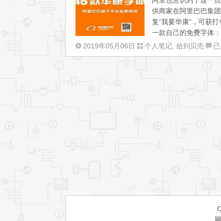
阿里也意识到了这一点
据
供商家在阿里巴巴集团
库
复“我要华康”，可获
淘
一款自己的免费字体：
宝
阿
2019年05月06日
个人笔记
,
拾到贝壳
已
IP
里
地
巴
址
巴
库
普
简
惠
介
字
和
体
P
–
调
可
用
商
实
用
例
的
中
文
免
费
网