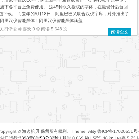
，所以早在2016年，阿里就与华康达成合作，提供45款华康字体，
旗下各平台上免费使用。 这45种永久授权的字体，在最设计后台回
打包下载。 而去年的5月18日，阿里巴巴又联合汉仪字库，对外推出了
阿里汉仪智能黑体！阿里汉仪智能黑体涵盖...
关闭评论
喜欢 0
阅读 5,648 次
阅读全文
HP
Copyright © 海边拾贝 保留所有权利.
Theme
Ality
鲁ICP备17020531号-
站已运行:
3398天8时53分32秒
| 耗时 0.069 秒 | 查询 48 次 | 内存 5.73 