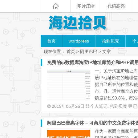
图片压缩
代码高亮
首页
wordpress
拾到贝壳
个
现在位置：
首页
> 阿里巴巴 > 文章
免费的ip数据库淘宝IP地址库简介和PHP调
一、关于淘宝IP地址库
该IP地址所在的地理
据自己所在的位置和使用
市、县、运营商全方位
确度超过99.8%，市准
免
2019年05月26日
个人笔记
,
拾到贝壳
已
费
的
阿里巴巴普惠字体 – 可商用的中文免费字体
ip
作为一家面向商家的巨
数