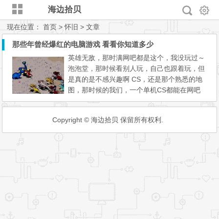
海边拾贝
现在位置：
首页
> 怀旧 > 文章
那些年曾经爆红的电脑游戏 看看你知道多少
英雄无敌，那时满网吧都是这个，我没玩过～
泡泡堂，那时候看别人玩，自己也跟着玩，但
是真的是不感兴趣啊 CS，还是那个熟悉的地
图，那时候的我们，一个单机CS都能在网吧
玩上几个小时。 小编那时候对这游戏不感兴
趣，然后现在让LOL征服了！ 红警，神一般的
Copyright © 海边拾贝 保留所有权利.
游戏，想起了小时候。 仙剑奇侠传一，超级I
P。 流星蝴蝶剑，每个人的武侠梦啊！18般武
器样样精通～ 赵云传， 据说这游戏还有续
作？石器时代， 中国...