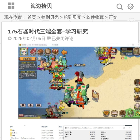
海边拾贝
现在位置：
首页
>
拾到贝壳
>
拾到贝壳
>
软件收藏
> 正文
175石器时代三端全套–学习研究
175
2025年02月05日
已关闭评论
石
器
时
代
三
端
全
套
–
学
习
研
究