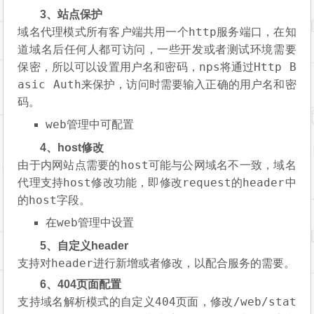
3、站点保护
http
域名代理模式所有客户端共用一个
服务端口，在知
道域名后任何人都可访问，一些开发或者测试环境需要
nps
Http B
保密，所以可以设置用户名和密码，
将通过
asic Auth
来保护，访问时需要输入正确的用户名和密
码。
web
管理中可配置
4、host修改
host
由于内网站点需要的
可能与公网域名不一致，域名
host
request
header
代理支持
修改功能，即修改
的
中
host
的
字段。
web
在
管理中设置
5、自定义header
header
支持对
进行新增或者修改，以配合服务的需要。
6、404页面配置
404
/web/stat
支持域名解析模式的自定义
页面，修改