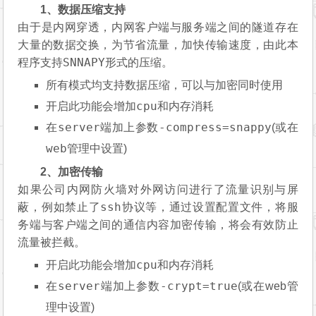
1、数据压缩支持
由于是内网穿透，内网客户端与服务端之间的隧道存在
大量的数据交换，为节省流量，加快传输速度，由此本
SNNAPY
程序支持
形式的压缩。
所有模式均支持数据压缩，可以与加密同时使用
cpu
开启此功能会增加
和内存消耗
server
-compress=snappy
在
端加上参数
(或在
web
管理中设置)
2、加密传输
如果公司内网防火墙对外网访问进行了流量识别与屏
ssh
蔽，例如禁止了
协议等，通过设置配置文件，将服
务端与客户端之间的通信内容加密传输，将会有效防止
流量被拦截。
cpu
开启此功能会增加
和内存消耗
server
-crypt=true
在
端加上参数
(或在web管
理中设置)