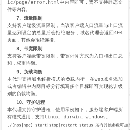
ic/page/error.html
中内容即可，暂不支持静态文
件等内容。
7、流量限制
支持客户端级流量限制，当该客户端入口流量与出口流
404
量达到设定的总量后会拒绝服务，域名代理会返回
页面，其他会拒绝连接。
8、带宽限制
支持客户端级带宽限制，带宽计算方式为入口和出口总
和，权重均衡。
9、负载均衡
web
本代理支持域名解析模式的负载均衡，在
域名添加
或者编辑中内网目标分行填写多个目标即可实现轮训级
别的负载均衡。
10、守护进程
本代理支持守护进程，使用示例如下，服务端客户端所
linux
darwin
windows
有模式通用，支持
、
、
。
./(nps|npc) 
start
|
stop
|restart|
status
 若有其他参数可加其