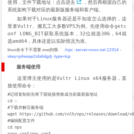
使用，文件下载地址：
点击进去
，然后再根据自己的
系统架构下载对应的最新版服务端和客户端。
Linux
如果对于
服务器还是不知道怎么选择的，这
Vultr
VPS
getc
里拿
、搬瓦工大多数
为例。先使用命令
onf LONG_BIT
32
386
64
获取系统版本，
位就选
，
就
amd64
选
，具体还是以实际情况为准。
linux命令下不需要.exe的哦:
./npc -server=xxxx.net:12314 -
vkey=p4wsqe2sfa6dgdj -type=tcp
服务端使用
Vultr Linux x64
这里博主使用的是
服务器，直
接使用命令：
#
记得复制前先将下面链接替换成当前最新版地址
#
下载并解压服务端
#
编辑配置文件
cd nps

nano conf/nps.conf