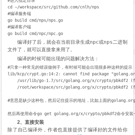
#
进入指定目录
#
编译服务端
#
编译客户端
npc
nps
编译好了后，就会在当前目录生成
或
二进制
文件了，就可以直接拿来用了。
编译的时候可能出现的问题解决方法：
#只拿一种常见的错误做例子，有时候可能会出现很多种这样的提示
lib/kcp/crypt.go:
14
:
2
: cannot find package 
"golang.o
    /usr/lib/go
-1.7
/src/golang.org/x/crypto/pbkdf2 (
    /root/workspace/src/golang.org/x/crypto/pbkdf2 (
#意思是缺少这种包，然后记住提示的地址，比如上面的golang.org/x
然后再使用命令go 
get
2、直接安装
除了自己编译外，作者也直接提供了编译好的文件给你