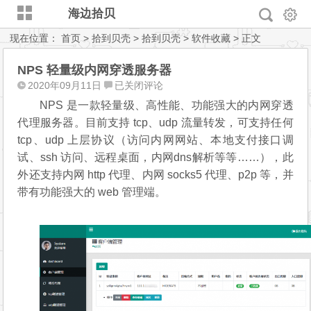
海边拾贝
现在位置：
首页
>
拾到贝壳
>
拾到贝壳
>
软件收藏
> 正文
NPS 轻量级内网穿透服务器
NPS
2020年09月11日
已关闭评论
轻
NPS 是一款轻量级、高性能、功能强大的内网穿透
量
代理服务器。目前支持 tcp、udp 流量转发，可支持任何
级
tcp、udp 上层协议（访问内网网站、本地支付接口调
内
试、ssh 访问、远程桌面，内网dns解析等等……），此
网
外还支持内网 http 代理、内网 socks5 代理、p2p 等，并
穿
带有功能强大的 web 管理端。
透
服
务
器