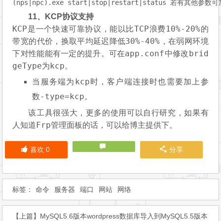
(nps|npc).exe 
start
|
stop
|restart|
status
11、KCP协议支持
KCP
TCP
10%-20%
是一个快速可靠协议，能以比
浪费
的
30%-40%
带宽的代价，换取平均延迟降低
，在弱网环境
app.conf
brid
下对性能能有一定的提升。可在
中修改
geType
kcp
为
。
kcp
当服务端为
时，客户端连接时也需要加上参
-type=kcp
数
。
该工具很强大，更多的使用可以自行研究，如果有
Frp
人知道
管理面板的话，可以给博主提供下。
喜欢
0
分享
标签：
命令
服务器
端口
网站
网络
【上篇】
MySQL5.6版本wordpress数据库导入到MySQL5.5版本