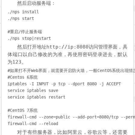
然后启动服务端：
./nps 
install
./nps 
start
#重启/停止服务端

./nps 
stop
|restart
http://ip:8080
然后打开地址
访问管理界面，具
体端口以自己修改的为准，再使用密码登录进去，默认
123
为
。
#
如果打不开Web界面，就需要开启防火墙，一般CentOS系统出现情
#
Centos 6系统
iptables -I INPUT -p tcp --dport 8080 -j ACCEPT

service iptables save

#
CentOS 7系统
firewall-cmd --zone=public --add-port=8080/tcp --perm
firewall-cmd --reload
对于有些服务器，比如阿里云，谷歌云等，还需要