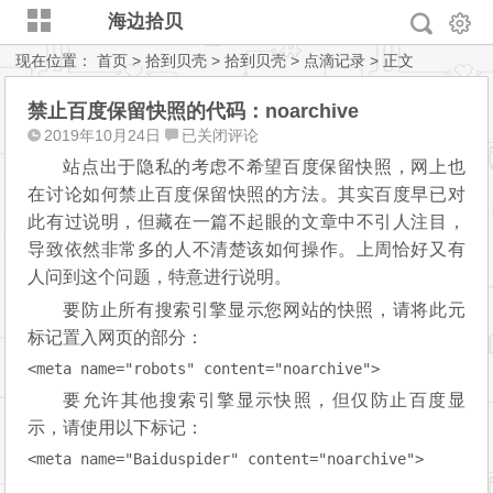
海边拾贝
现在位置：
首页
>
拾到贝壳
>
拾到贝壳
>
点滴记录
> 正文
禁止百度保留快照的代码：noarchive
禁
2019年10月24日
已关闭评论
止
站点出于隐私的考虑不希望百度保留快照，网上也
百
在讨论如何禁止百度保留快照的方法。其实百度早已对
度
此有过说明，但藏在一篇不起眼的文章中不引人注目，
保
导致依然非常多的人不清楚该如何操作。上周恰好又有
留
人问到这个问题，特意进行说明。
快
照
要防止所有搜索引擎显示您网站的快照，请将此元
的
标记置入网页的部分：
代
<meta name="robots" content="noarchive">
码：
要允许其他搜索引擎显示快照，但仅防止百度显
noarchive
示，请使用以下标记：
<meta name="Baiduspider" content="noarchive">