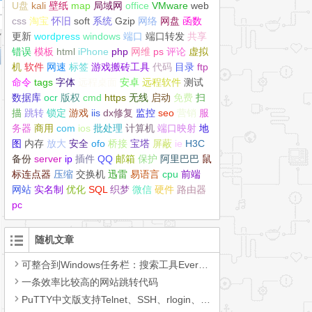
U盘
kali
壁纸
map
局域网
office
VMware
web
css
淘宝
怀旧
soft
系统
Gzip
网络
网盘
函数
更新
wordpress
windows
端口
端口转发
共享
错误
模板
html
iPhone
php
网维
ps
评论
虚拟
机
软件
网速
标签
游戏搬砖工具
代码
目录
ftp
命令
tags
字体
远程桌面
安卓
远程软件
测试
数据库
ocr
版权
cmd
https
无线
启动
免费
扫
描
跳转
锁定
游戏
iis
dx修复
监控
seo
营销
服
务器
商用
com
ios
批处理
计算机
端口映射
地
图
内存
放大
安全
ofo
桥接
宝塔
屏蔽
ie
H3C
备份
server
ip
插件
QQ
邮箱
保护
阿里巴巴
鼠
标连点器
压缩
交换机
迅雷
易语言
cpu
前端
网站
实名制
优化
SQL
织梦
微信
硬件
路由器
pc
随机文章
可整合到Windows任务栏：搜索工具Everything更新V1.4.1.1003版本
一条效率比较高的网站跳转代码
PuTTY中文版支持Telnet、SSH、rlogin、串行接口软件