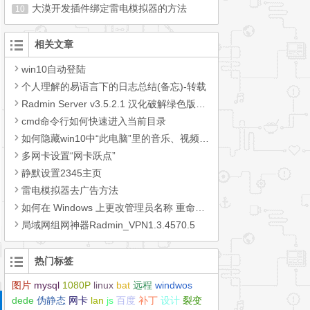
大漠开发插件绑定雷电模拟器的方法
10
相关文章
win10自动登陆
个人理解的易语言下的日志总结(备忘)-转载
Radmin Server v3.5.2.1 汉化破解绿色版，完整版+精简版【20200924更新】
cmd命令行如何快速进入当前目录
如何隐藏win10中“此电脑”里的音乐、视频、图片、文档、下载、桌面、3D对象等文件夹
多网卡设置“网卡跃点”
静默设置2345主页
雷电模拟器去广告方法
如何在 Windows 上更改管理员名称 重命名管理员帐户
局域网组网神器Radmin_VPN1.3.4570.5
热门标签
图片
mysql
1080P
linux
bat
远程
windwos
dede
伪静态
网卡
lan
js
百度
补丁
设计
裂变