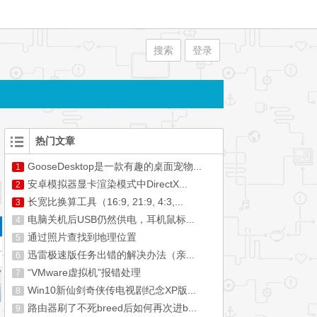
搜索
登录
热门文章
GooseDesktop是一款有趣的桌面宠物...
1
安卓模拟器显卡渲染模式中DirectX...
2
长宽比换算工具（16:9, 21:9, 4:3,...
3
电脑关机后USB仍然供电，耳机鼠标...
4
通过照片查找到地理位置
5
迅雷极速版任务出错的解决办法（亲...
6
“VMware虚拟机”报错处理
7
Win10新仙剑奇侠传电视剧纪念XP版...
8
路由器刷了不死breed后如何再次进b...
9