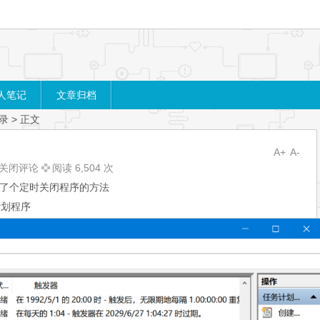
人笔记
文章归档
录
> 正文
A+
A-
关闭评论
阅读 6,504 次
了个定时关闭程序的方法
计划程序