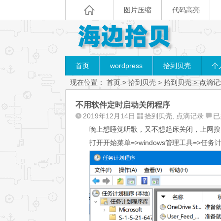
图片压缩
代码高亮
首页
wordpress
拾到贝壳
个
现在位置：
首页
>
拾到贝壳
>
拾到贝壳
>
点滴记
不用软件定时启动关闭程序
不
2019年12月14日
拾到贝壳
,
点滴记录
已
用
晚上想睡觉听歌，又不想起床关闭，上网搜
软
打开开始菜单=>windows管理工具=>任务
件
定
时
启
动
关
闭