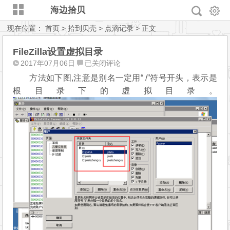
海边拾贝
现在位置：
首页
>
拾到贝壳
>
点滴记录
> 正文
FileZilla设置虚拟目录
FileZilla
2017年07月06日
已关闭评论
设
方法如下图,注意是别名一定用“ /”符号开头，表示是
置
根目录下的虚拟目录。
虚
拟
目
录