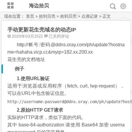
海边拾贝
现在位置：
首页
>
拾到贝壳
>
拾到贝壳
>
点滴记录
> 正文
手动更新花生壳域名的动态IP
手
2020年03月25日
已关闭评论
动
http://帐号:密码@ddns.oray.com/ph/update?hostna
更
me=hahaha.vicp.cc&myip=182.xx.200.xx
新
花生壳的文档地址
花
生
例子
壳
1.使用URL验证
域
适用于浏览器或应用程序（fetch, curl, lwp-request），
名
可以在URL中包含验证信息。
的
动
态
2.原始HTTP GET请求
IP
实际的HTTP请求，类似下面的代码。
其中 base-64-authorization 请使用 Base64 加密 userna