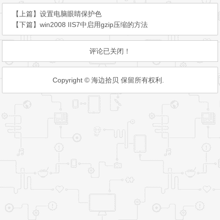
到的IP地址就能够通过主路由的WAN口上网，也就是
说，通过副路由DHCP服务器指派得到的IP地址是有效
的
这样便解决无法从副路由上网的问题了
喜欢
0
分享
标签：
无线
桥接
路由器
【上篇】
设置电脑眼睛保护色
【下篇】
win2008 IIS7中启用gzip压缩的方法
评论已关闭！
Copyright © 海边拾贝 保留所有权利.