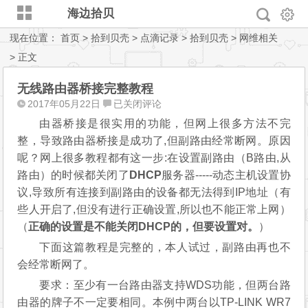
海边拾贝
现在位置：
首页
>
拾到贝壳
>
点滴记录
>
拾到贝壳
>
网维相关
> 正文
无线路由器桥接完整教程
无
2017年05月22日
已关闭评论
线
由器桥接是很实用的功能，但网上很多方法不完
路
整，导致路由器桥接是成功了,但副路由经常断网。原因
由
呢？网上很多教程都有这一步:在设置副路由（B路由,从
器
路由）的时候都关闭了
DHCP
服务器-----动态主机设置协
桥
议,导致所有连接到副路由的设备都无法得到IP地址（有
接
些人开启了,但没有进行正确设置,所以也不能正常上网）
完
整
（
正确的设置是不能关闭DHCP的，但要设置对。
）
教
下面这篇教程是完整的，本人试过，副路由再也不
程
会经常断网了。
要求：至少有一台路由器支持WDS功能，但两台路
由器的牌子不一定要相同。本例中两台以TP-LINK WR7