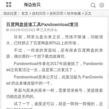
海边拾贝
现在位置：
首页
>
拾到贝壳
>
拾到贝壳
>
软件收藏
> 正文
百度网盘提速工具Pandownload复活
百
2022年03月25日
已关闭评论
度
目前，阿里云盘出来之后，凭借不限速，功能强
网
大，已经挤占了百度网盘80%以上的市场，
盘
不过，一些老的资源站，还有很多百度网盘的资
提
源，偶尔遇到一个想下载也挺痛苦。
速
工
Pandownload作者在2017年就被抓了，Pandownlo
具
ad之前复活过一次，这是第二次复活了，
Pandownload
Pandownload原来公开过，此复活版为 PanDownlo
复
ad 的众多修改版中的一个。
活
界面与原来的基本一样，需要登录账号，资源搜索
功能也是关闭的。
试了一下，速度还可以，就是一阵快一阵慢的，总