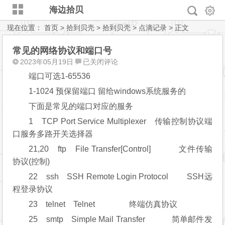
海边拾贝
现在位置：
首页
>
拾到贝壳
>
拾到贝壳
>
点滴记录
> 正文
常见的网络协议和端口号
常
2023年05月19日
已关闭评论
见
端口可选1-65536
的
1-1024 预保留端口 留给windows系统服务的
网
络
下面是常见的端口对应的服务
协
1 TCP Port Service Multiplexer 传输控制协议端
议
口服务多路开关选择器
和
21,20 ftp File Transfer[Control] 文件传输
端
口
协议(控制)
号
22 ssh SSH Remote Login Protocol SSH远
程登录协议
23 telnet Telnet 终端仿真协议
25 smtp Simple Mail Transfer 简单邮件发