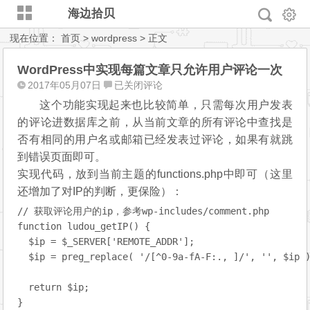
海边拾贝
现在位置：
首页
>
wordpress
> 正文
WordPress中实现每篇文章只允许用户评论一次
WordPress
2017年05月07日
已关闭评论
中
这个功能实现起来也比较简单，只需每次用户发表
实
的评论进数据库之前，从当前文章的所有评论中查找是
现
否有相同的用户名或邮箱已经发表过评论，如果有就跳
每
到错误页面即可。
篇
实现代码，放到当前主题的functions.php中即可（这里
文
还增加了对IP的判断，更保险）：
章
只
// 获取评论用户的ip，参考wp-includes/comment.php

允
function ludou_getIP() {

许
  $ip = $_SERVER['REMOTE_ADDR'];

用
  $ip = preg_replace( '/[^0-9a-fA-F:., ]/', '', $ip )
户
评
  return $ip;

论
}
