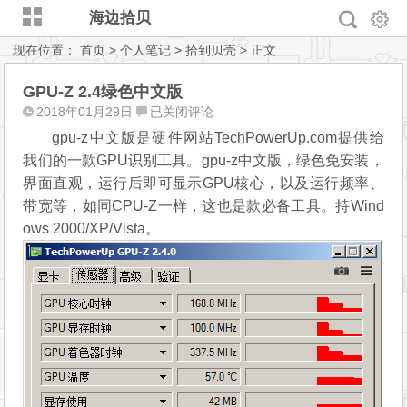
海边拾贝
现在位置：
首页
>
个人笔记
>
拾到贝壳
> 正文
GPU-Z 2.4绿色中文版
GPU-
2018年01月29日
已关闭评论
Z
gpu-z中文版是硬件网站TechPowerUp.com提供给
2.4
我们的一款GPU识别工具。gpu-z中文版，绿色免安装，
绿
界面直观，运行后即可显示GPU核心，以及运行频率、
色
带宽等，如同CPU-Z一样，这也是款必备工具。持Wind
中
ows 2000/XP/Vista。
文
版