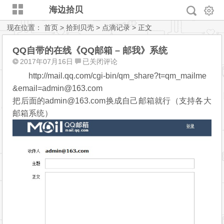
海边拾贝
现在位置：
首页
>
拾到贝壳
>
点滴记录
> 正文
QQ自带的在线《QQ邮箱 – 邮我》系统
QQ
2017年07月16日
已关闭评论
自
http://mail.qq.com/cgi-bin/qm_share?t=qm_mailme
带
&email=admin@163.com
的
把后面的admin@163.com换成自己邮箱就行（支持各大
在
邮箱系统）
线
《QQ
邮
箱
–
邮
我》
系
统