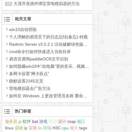
大漠开发插件绑定雷电模拟器的方法
10
相关文章
win10自动登陆
个人理解的易语言下的日志总结(备忘)-转载
Radmin Server v3.5.2.1 汉化破解绿色版，完整版+精简版【20200924更新】
cmd命令行如何快速进入当前目录
易语言调用paddleOCR文字识别
如何隐藏win10中“此电脑”里的音乐、视频、图片、文档、下载、桌面、3D对象等文件夹
多网卡设置“网卡跃点”
静默设置2345主页
雷电模拟器去广告方法
如何在 Windows 上更改管理员名称 重命名管理员帐户
热门标签
服务器
js
软件
bat
游戏
怀旧
设计
map
端口
linux
启动
ip
宝塔
iis
前端
H3C
cpu
放大
tags