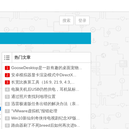
搜索
登录
热门文章
GooseDesktop是一款有趣的桌面宠物...
1
安卓模拟器显卡渲染模式中DirectX...
2
长宽比换算工具（16:9, 21:9, 4:3,...
3
电脑关机后USB仍然供电，耳机鼠标...
4
通过照片查找到地理位置
5
迅雷极速版任务出错的解决办法（亲...
6
“VMware虚拟机”报错处理
7
Win10新仙剑奇侠传电视剧纪念XP版...
8
路由器刷了不死breed后如何再次进b...
9