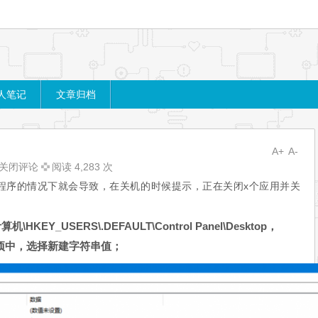
人笔记
文章归档
A+
A-
n10
关闭评论
阅读 4,283 次
程序的情况下就会导致，在关机的时候提示，正在关闭x个应用并关
/
Y_USERS\.DEFAULT\Control Panel\Desktop，
单项中，选择新建字符串值；