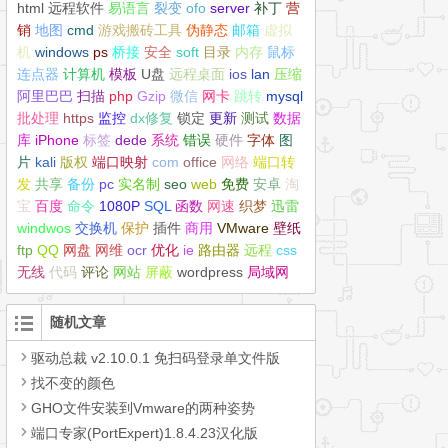
html
远程软件
易语言
裂变
ofo
server
补丁
营
销
地图
cmd
游戏搬砖工具
伪静态
邮箱
虚拟
机
windows
ps
桥接
安全
soft
目录
内存
鼠标
连点器
计算机
模板
U盘
远程桌面
ios
lan
压缩
阿里巴巴
扫描
php
Gzip
微信
网卡
跳转
mysql
批处理
https
监控
dx修复
锁定
更新
测试
数据
库
iPhone
标签
dede
系统
错误
硬件
字体
图
片
kali
版权
端口映射
com
office
网络
端口转
发
共享
备份
pc
实名制
seo
web
免费
安卓
淘
宝
百度
命令
1080P
SQL
函数
网速
织梦
迅雷
windwos
交换机
保护
插件
商用
VMware
壁纸
ftp
QQ
网盘
网维
ocr
优化
ie
路由器
远程
css
无线
代码
评论
网站
屏蔽
wordpress
局域网
随机文章
驱动总裁 v2.10.0.1 免扫码登录单文件版
找不变的颜色
GHO文件安装到Vmware的两种姿势
端口专家(PortExpert)1.8.4.23汉化版