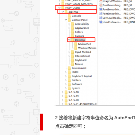
程
阻
止
2.接着将新建字符串值命名为 AutoEn
点击确定即可；