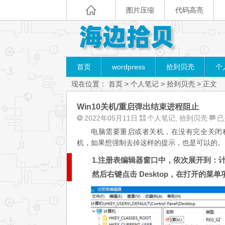
图片压缩
代码高亮
首页
wordpress
拾到贝壳
个
现在位置：
首页
>
个人笔记
>
拾到贝壳
> 正文
Win10关机/重启弹出结束进程阻止
Wi
2022年05月11日
个人笔记
,
拾到贝壳
已
关
电脑需要重启或者关机，在没有完全关闭
机
机，如果想强制去掉这样的提示，也是可以的。
重
1.注册表编辑器窗口中，依次展开到：计算机\HKE
启
弹
然后右键点击 Desktop，在打开的菜
出
结
束
进