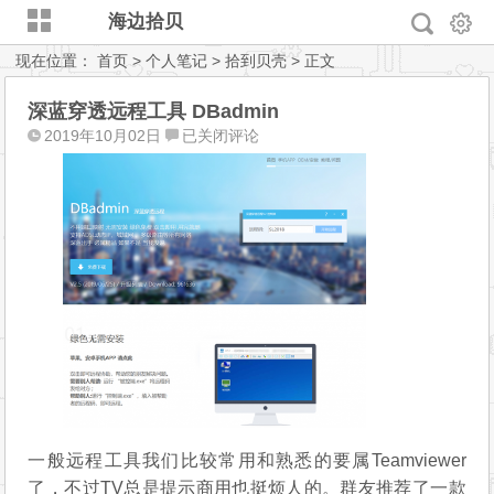
海边拾贝
现在位置：
首页
>
个人笔记
>
拾到贝壳
> 正文
深蓝穿透远程工具 DBadmin
深
2019年10月02日
已关闭评论
蓝
穿
透
远
程
工
具
DBadmin
一般远程工具我们比较常用和熟悉的要属Teamviewer
了，不过TV总是提示商用也挺烦人的。群友推荐了一款