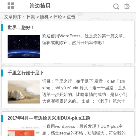
海边拾贝
文章排序：
日期
> 随机
> 评论
> 点击
世界，您好！
欢迎使用WordPress。这是您的第一篇文章。
编辑或删除它，然后开始写作吧！
千里之行始于足下
词目：千里之行，始于足下 发音：qiān lǐ zhī
xíng，shǐ yú zú xià 释义：走一千里路，是从
迈第一步开始的。比喻事情的成功，是从小到
大逐渐积累起来的。 出处 ：《老子》第六十
四章:“合抱之木，生于毫末;九层之台，起于累
土;千里之行，始于足下。” 示例： 九层之台，
2017年4月—海边拾贝采用DUX-plus主题
起于累土;~。圣人无常心，以百姓心为心。(明
一直用wordpress，最近发现了DUX-plus主
·赵弼《两教辨》)
题，感觉seo做的不错，功能强大，符合我的