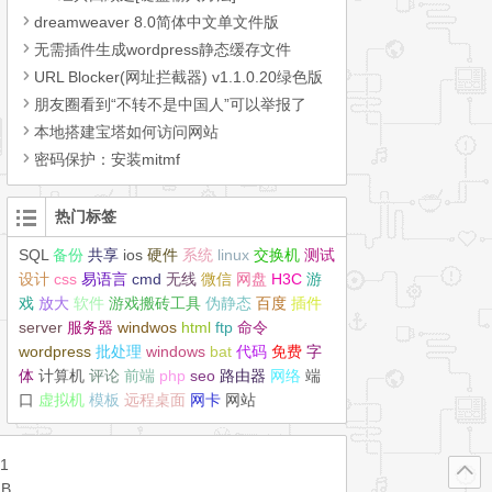
dreamweaver 8.0简体中文单文件版
无需插件生成wordpress静态缓存文件
URL Blocker(网址拦截器) v1.1.0.20绿色版
朋友圈看到“不转不是中国人”可以举报了
本地搭建宝塔如何访问网站
密码保护：安装mitmf
热门标签
SQL
备份
共享
ios
硬件
系统
linux
交换机
测试
设计
css
易语言
cmd
无线
微信
网盘
H3C
游
戏
放大
软件
游戏搬砖工具
伪静态
百度
插件
server
服务器
windwos
html
ftp
命令
wordpress
批处理
windows
bat
代码
免费
字
体
计算机
评论
前端
php
seo
路由器
网络
端
口
虚拟机
模板
远程桌面
网卡
网站
1
MB