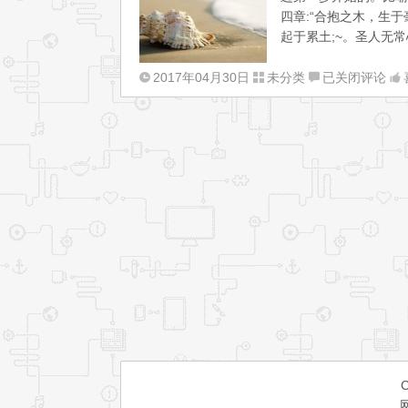
四章:“合抱之木，生于
起于累土;~。圣人无常
千
2017年04月30日
未分类
已关闭评论
里
之
行
始
于
足
下