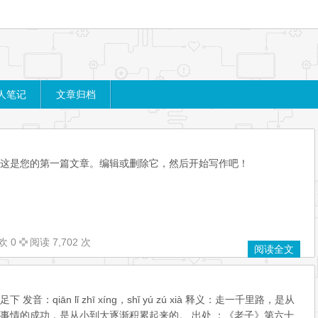
人笔记
文章归档
ss。这是您的第一篇文章。编辑或删除它，然后开始写作吧！
欢 0
阅读 7,702 次
阅读全文
音：qiān lǐ zhī xíng，shǐ yú zú xià 释义：走一千里路，是从
事情的成功，是从小到大逐渐积累起来的。 出处 ：《老子》第六十