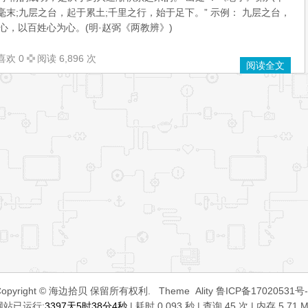
毫末;九层之台，起于累土;千里之行，始于足下。” 示例： 九层之台，
心，以百姓心为心。(明·赵弼《两教辨》)
喜欢 0
阅读 6,896 次
阅读全文
Copyright © 海边拾贝 保留所有权利.
Theme
Ality
鲁ICP备17020531号-
网站已运行:
3397天5时38分4秒
| 耗时 0.093 秒 | 查询 45 次 | 内存 5.71 