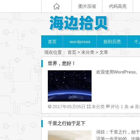
图片压缩
代码高亮
首页
wordpress
拾到贝壳
个
现在位置：
首页
>
未分类
> 文章
世界，您好！
欢迎使用WordPre
2017年05月05日
未分类
评论 1 条
喜
千里之行始于足下
词目：千里之行，始于足下 发
迈第一步开始的。比喻