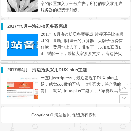
章的位置加入了部分广告，所得的收入将用户
服务器的续费于升级。
2017年5月—海边拾贝备案完成
2017年5月海边拾贝备案完成-过程还是比较顺
利的，果断用阿里云的服务器，大牌子值得信
任嘛，费用也上去了，准备下一步加点联盟a
d，缓解一下，希望大家多多支持， 海边拾贝
网站致力于分享在建站中的,代码,插件,程序,d
ede,建站,网站中遇到的一些小问题,小技巧,分
2017年4月—海边拾贝采用DUX-plus主题
享于大家,也是站主的一个备忘录,欢迎大家一
一直用wordpress，最近发现了DUX-plus主
起学习讨论..
题，感觉seo做的不错，功能强大，符合我的
胃口，就采用dux-plus主题了，大家喜欢吗？
Copyright © 海边拾贝 保留所有权利.