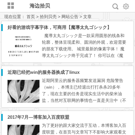
海边拾贝
现在位置：
首页
>
拾到贝壳
>
网站公告
> 文章
好看的游戏字幕字体，可商用【魔導太丸ゴシック】
魔導太丸ゴシック是一款采用圆形的线条和
轮廓，整体呈现柔和、圆润的外观，欢迎需要
的朋友下载使用。 城里最新的像素字体！ 魔
導太丸ゴシック终于完成了！ 你可以在《魔
導物語Ⅰ(MD)》、《す～ぱ～なぞぷよ通(SF
C)》（对话框文本），以及《ぷよぷよ通決定
近期已经把win的服务器换成了linux
版(PS1)》的制作人员名单、结尾字幕和AAA
近期阿里云的服务器频繁发送漏洞 危险警告
消息中看到这个字体。 Tips：如果安装后在P
（win），本博主已经退出打打杀杀20多年
S或AI中找不到字体的话，请搜索其名称「魔
了，现在主要的任务是现实生活中的柴米油
導太丸ゴシック」...
盐，当然对互联网的事情也一直是关注中（不
评价的关注着）有时候心有所想，或者好的软
件也帮忙宣传一下。。。 [v_notice]人老话也
2017年7月—博客加入百度联盟
多。。。[/v_notice] -------------------------------
为了更好的跟大家交流于互动，本博客加入百
--------------------------------------------------------
度联盟，在首页与文章写下不影响大家观看文
-----------------------------------...