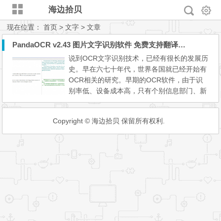
海边拾贝
现在位置：
首页
> 文字 > 文章
PandaOCR v2.43 图片文字识别软件 免费支持翻译朗读
说到OCR文字识别技术，已经有很长的发展历
史。早在六七十年代，世界各国就已经开始有
OCR相关的研究。早期的OCR软件，由于识
别率低、设备成本高，只有个别信息部门、新
闻出版单位才会去使用。 不过，随着OCR技
术的发展，它的识别率和识别速度都大大提
Copyright © 海边拾贝 保留所有权利.
升。再加上我国自动化办公的普及，如今就算
是普通个人，都可以用上这项技术。而且，我
们无需复杂操作，只要下载一款OCR文字识别
软件就行了。 其中，天若ocr...