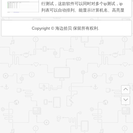
行测试，这款软件可以同时对多个ip测试，ip
制”，但面向个人消费者...
列表可以自动排列、能显示计算机名、高亮显
示失败机器等功能，测试的结果可以所有项目
和单个项目汇总并保存 已经汉化，汉化作者M
Copyright © 海边拾贝 保留所有权利.
r.x，为了避免广告，软件里汉化者名字留下，
把作者网址链接替换为了52 汉化文件为PingI
nfoView_lng.ini，如果有需要，可以很方便的
替换为其他语言...