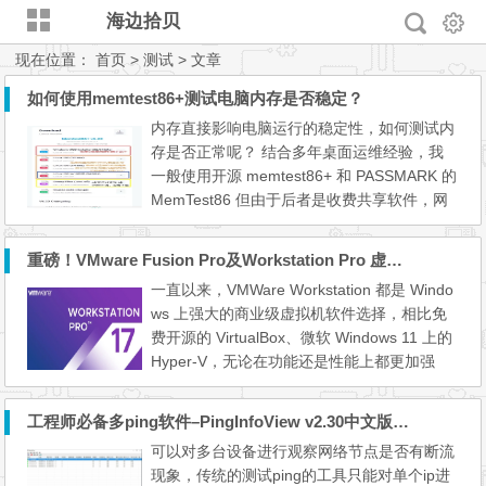
海边拾贝
现在位置：
首页
> 测试 > 文章
如何使用memtest86+测试电脑内存是否稳定？
内存直接影响电脑运行的稳定性，如何测试内
存是否正常呢？ 结合多年桌面运维经验，我
一般使用开源 memtest86+ 和 PASSMARK 的
MemTest86 但由于后者是收费共享软件，网
上的破解也不完善，所以这里只讲开源的me
mtest86+ 开机用热键选择对应的介质，我这
重磅！VMware Fusion Pro及Workstation Pro 虚拟机正式对个人免费
里采用 Ventoy 引导 GRUB 模式镜像 默认第
一直以来，VMWare Workstation 都是 Windo
一个选项就行，在这里回车；第二个选项以仿
ws 上强大的商业级虚拟机软件选择，相比免
真模式驱动USB键盘，通常不会用到 然后稍
费开源的 VirtualBox、微软 Windows 11 上的
等，会自动进入蓝色屏幕的...
Hyper-V，无论在功能还是性能上都更加强
大。 但过去 VMWare Workstation / Fusion
的商用 Pro 版授权非常昂贵，除了公司很少个
工程师必备多ping软件–PingInfoView v2.30中文版（吾爱破解搬运）
人会花几千块去买正版。然而，随着 VMWare
可以对多台设备进行观察网络节点是否有断流
被博通 (Broadcom) 收购后，事情终于变了！
现象，传统的测试ping的工具只能对单个ip进
博通将旗下面向商业的产品全部改成“订阅