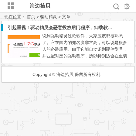
海边拾贝
现在位置：
首页
> 驱动精灵 > 文章
引起重视！驱动精灵会恶意投放后门程序，卸载软件也没用
说到驱动精灵这款软件，大家应该都很熟悉
了。它在国内的知名度非常高，可以说是很多
人的必装应用。由于它能自动识别硬件型号，
并匹配对应的驱动程序，所以特别适合在重装
系统后使用。 然而近日，火绒安全实验室播
报，驱动精灵存在恶意投放后门程序的行为。
Copyright © 海边拾贝 保留所有权利.
经过深入分析，驱动精灵会在被卸载时，故意
留下一个名为“kbasesrv.exe”的程序。以此来
方便他们，继续操控用户电脑，推送广告内
容。 （弹窗诱导安装金...