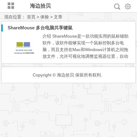
海边拾贝
现在位置：
首页
> 体验 > 文章
ShareMouse 多台电脑共享键鼠
介绍 ShareMouse是一款功能实用的鼠标辅助
软件，该软件能够实现一个鼠标控制多台电
脑，而且支持在Mac和Windows计算机之间拖
放文件，允许可视化地调整监视器位置，自动
切换显示器布局，能防止在显示器边缘使用鼠
标时的意外监视切换，有需要的朋友们欢迎点
Copyright © 海边拾贝 保留所有权利.
击下载体验。 下载地址： 123网盘：https://w
ww.123pan.com/s/ekeA-6Hg4.html 教程 如果
没有安全需求，在两台电脑安装此软件，两端
都可以直接互通。 如...